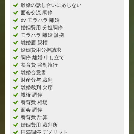
離婚の話し合いに応じない
面会交流 調停
dv モラハラ 離婚
婚姻費用 分担調停
モラハラ 離婚 証拠
離婚届 親権
婚姻費用分担請求
調停 離婚 申し立て
養育費 強制執行
離婚合意書
財産分与 裁判
離婚裁判 欠席
親権 調停
養育費 相場
面会 調停
養育費 計算
婚姻費用 裁判所
円満調停 デメリット