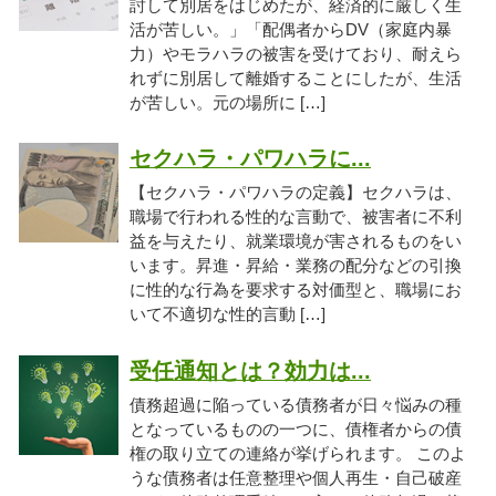
討して別居をはじめたが、経済的に厳しく生
活が苦しい。」「配偶者からDV（家庭内暴
力）やモラハラの被害を受けており、耐えら
れずに別居して離婚することにしたが、生活
が苦しい。元の場所に […]
セクハラ・パワハラに...
【セクハラ・パワハラの定義】セクハラは、
職場で行われる性的な言動で、被害者に不利
益を与えたり、就業環境が害されるものをい
います。昇進・昇給・業務の配分などの引換
に性的な行為を要求する対価型と、職場にお
いて不適切な性的言動 […]
受任通知とは？効力は...
債務超過に陥っている債務者が日々悩みの種
となっているものの一つに、債権者からの債
権の取り立ての連絡が挙げられます。 このよ
うな債務者は任意整理や個人再生・自己破産