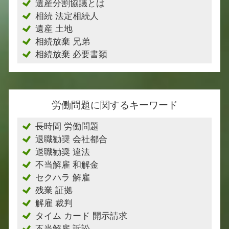
遺産分割協議とは
相続 法定相続人
遺産 土地
相続放棄 兄弟
相続放棄 必要書類
労働問題に関するキーワード
長時間 労働問題
退職勧奨 会社都合
退職勧奨 違法
不当解雇 和解金
セクハラ 解雇
残業 証拠
解雇 裁判
タイム カード 開示請求
不当解雇 訴訟