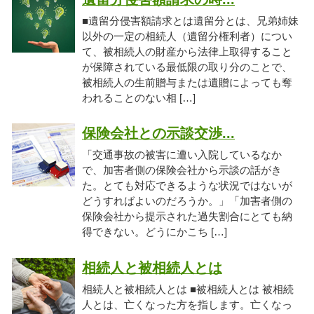
■遺留分侵害額請求とは遺留分とは、兄弟姉妹
以外の一定の相続人（遺留分権利者）につい
て、被相続人の財産から法律上取得すること
が保障されている最低限の取り分のことで、
被相続人の生前贈与または遺贈によっても奪
われることのない相 […]
保険会社との示談交渉...
「交通事故の被害に遭い入院しているなか
で、加害者側の保険会社から示談の話がき
た。とても対応できるような状況ではないが
どうすればよいのだろうか。」「加害者側の
保険会社から提示された過失割合にとても納
得できない。どうにかこち […]
相続人と被相続人とは
相続人と被相続人とは ■被相続人とは 被相続
人とは、亡くなった方を指します。亡くなっ