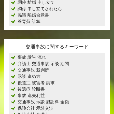
調停 離婚 申し立て
調停 申し立てされたら
協議 離婚合意書
養育費 計算
交通事故に関するキーワード
事故 訴訟 流れ
弁護士 交通事故 示談 期間
交通事故 裁判所
示談 進め方
後遺症 被害者 請求
後遺症 診断書
事故 逸失利益
交通事故 示談 慰謝料 金額
保険会社 示談交渉