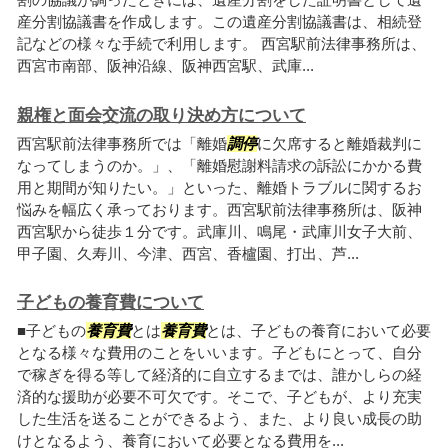
産分割協議書を作成します。この遺産分割協議書は、相続登
記などの様々な手続で利用します。 西宮駅前法律事務所は、
西宮市南部、阪神沿線、阪神西宮駅、武庫...
親権と面会交流の取り決め方について
西宮駅前法律事務所では「離婚
調停
に欠席すると離婚裁判に
なってしまうのか。」、「離婚慰謝料請求の訴訟にかかる費
用と期間が知りたい。」といった、離婚トラブルに関するお
悩みを幅広く承っております。西宮駅前法律事務所は、阪神
西宮駅から徒歩１分です。武庫川、鳴尾・武庫川女子大前、
甲子園、久寿川、今津、西宮、香櫨園、打出、芦...
子どもの養育費について
■子どもの
養育費
とは
養育費
とは、子どもの養育において必要
となる様々な費用のことをいいます。子どもにとって、自分
で稼ぎを得る等して経済的に自立するまでは、誰かしらの経
済的な援助が必要不可欠です。そこで、子どもが、より充実
した生活を送ることができるよう、また、より良い成長の助
けとなるよう、養育において必要となる費用を...