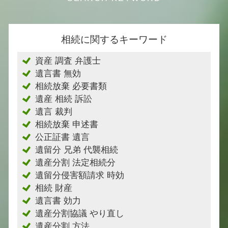
相続に関するキーワード
資産 調査 弁護士
遺言書 無効
相続放棄 必要書類
遺産 相続 訴訟
遺言 裁判
相続放棄 申述書
公正証書 遺言
遺留分 兄弟 代襲相続
遺産分割 法定相続分
遺留分侵害額請求 時効
相続 財産
遺言書 効力
遺産分割協議 やり直し
遺産分割 方法