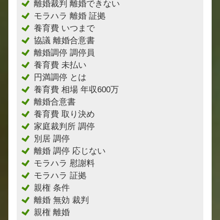
離婚裁判 離婚できない
モラハラ 離婚 証拠
養育費 いつまで
協議 離婚合意書
離婚調停 調停員
養育費 未払い
円満調停 とは
養育費 相場 年収600万
離婚合意書
養育費 取り決め
家庭裁判所 調停
別居 調停
離婚 調停 応じない
モラハラ 慰謝料
モラハラ 証拠
親権 条件
離婚 無効 裁判
親権 離婚