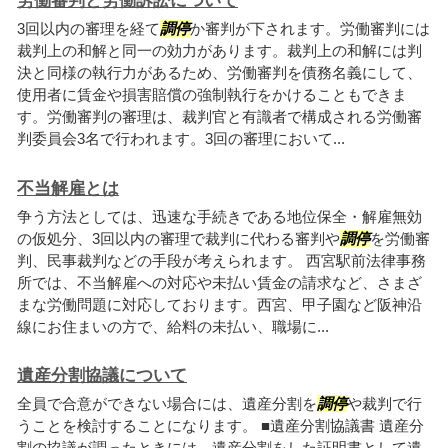
労働審判と労働訴訟について
3回以内の審理を経て
調停
か審判が下されます。労働審判には
裁判上の和解と同一の効力があります。裁判上の和解には判
決と同様の執行力があるため、労働審判を債務名義にして、
使用者に賃金や損害賠償の強制執行をかけることもできま
す。労働審判の審理は、裁判官と有識者で構成される労働審
判委員会3名で行われます。3回の審理において...
不当解雇とは
争う方法としては、迅速な手続きである地位保全・解雇無効
の仮処分、3回以内の審理で裁判に代わる審判や
調停
を労働審
判、民事裁判などの手段が考えられます。 西宮駅前法律事務
所では、不当解雇への対応や未払い賃金の請求など、さまざ
まな労働問題に対応しております。西宮、甲子園など阪神沿
線にお住まいの方で、給料の未払い、職場に...
遺産分割協議について
全員で合意ができない場合には、遺産分割を
調停
や裁判で行
うことを検討することになります。 ■遺産分割協議書 遺産分
割の協議が調ったときには、遺産分割をした証明書として遺