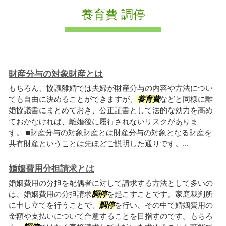
養育費 調停
財産分与の対象財産とは
もちろん、協議離婚では夫婦が財産分与の内容や方法につい
ても自由に決めることができますが、
養育費
などと同様に離
婚協議書にまとめておき、公正証書として法的な効力を高め
ておかなければ、離婚後に履行されないリスクがありま
す。 ■財産分与の対象財産とは財産分与の対象となる財産を
共有財産ということは先ほどご説明した通りです。...
婚姻費用分担請求とは
婚姻費用の分担を配偶者に対して請求する方法として多いの
は、婚姻費用の分担請求
調停
を起こすことです。家庭裁判所
に申し立てを行うことで、
調停
を行い、その中で婚姻費用の
金額や支払いについて合意することを目指すのです。もちろ