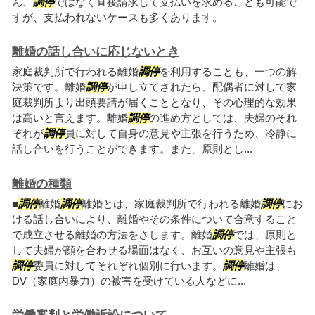
ん、
調停
ではなく直接請求して支払いを求めることも可能で
すが、支払われないケースも多くあります。
離婚の話し合いに応じないとき
家庭裁判所で行われる離婚
調停
を利用することも、一つの解
決策です。離婚
調停
が申し立てされたら、配偶者に対して家
庭裁判所より出頭要請が届くこととなり、その心理的な効果
は高いと言えます。離婚
調停
の進め方としては、夫婦のそれ
ぞれが
調停
員に対して自身の意見や主張を行うため、冷静に
話し合いを行うことができます。また、原則とし...
離婚の種類
■
調停
離婚
調停
離婚とは、家庭裁判所で行われる離婚
調停
にお
ける話し合いにより、離婚やその条件について合意すること
で成立させる離婚の方法をさします。離婚
調停
では、原則と
して夫婦が顔を合わせる場面はなく、お互いの意見や主張も
調停
委員に対してそれぞれ個別に行います。
調停
離婚は、
DV（家庭内暴力）の被害を受けている人などに...