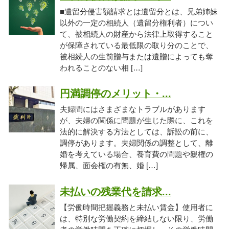
■遺留分侵害額請求とは遺留分とは、兄弟姉妹
以外の一定の相続人（遺留分権利者）につい
て、被相続人の財産から法律上取得すること
が保障されている最低限の取り分のことで、
被相続人の生前贈与または遺贈によっても奪
われることのない相 […]
円満調停のメリット・...
夫婦間にはさまざまなトラブルがあります
が、夫婦の関係に問題が生じた際に、これを
法的に解決する方法としては、訴訟の前に、
調停があります。夫婦関係の調整として、離
婚を考えている場合、養育費の問題や親権の
帰属、面会権の有無、婚 […]
未払いの残業代を請求...
【労働時間把握義務と未払い賃金】使用者に
は、特別な労働契約を締結しない限り、労働