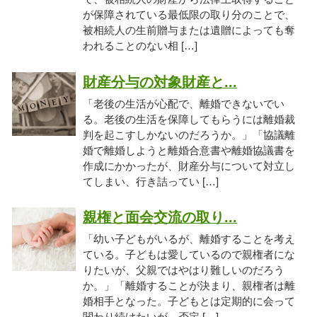
が保障されている最低限の取り分のことで、
被相続人の生前贈与または遺贈によっても奪
われることのない相 […]
財産分与の対象財産と...
「老後の生活が心配で、離婚できないでい
る。老後の生活を保障してもらうには離婚裁
判を起こすしかないのだろうか。」「協議離
婚で離婚しようと離婚合意書や離婚協議書を
作成にかかったが、財産分与について対立し
てしまい、行き詰ってい […]
親権と面会交流の取り...
「幼い子どもがいるが、離婚することを考え
ている。子どもは愛しているので親権者にな
りたいが、父親ではやはり難しいのだろう
か。」「離婚することが決まり、親権者は離
婚相手となった。子どもとは定期的に会って
関わり続けたいが、否定 […]