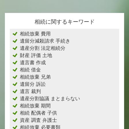
相続に関するキーワード
相続放棄 費用
遺留分減殺請求 手続き
遺産分割 法定相続分
財産 評価 土地
遺言書 作成
相続 借金
相続放棄 兄弟
遺留分 訴訟
遺言 裁判
遺産分割協議 まとまらない
相続放棄 期間
相続 配偶者 子供
資産 調査 弁護士
相続放棄 必要書類