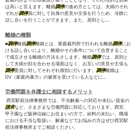
は高いと言えます。離婚
調停
の進め方としては、夫婦のそれ
ぞれが
調停
員に対して自身の意見や主張を行うため、冷静に
話し合いを行うことができます。また、原則とし...
離婚の種類
■
調停
離婚
調停
離婚とは、家庭裁判所で行われる離婚
調停
にお
ける話し合いにより、離婚やその条件について合意すること
で成立させる離婚の方法をさします。離婚
調停
では、原則と
して夫婦が顔を合わせる場面はなく、お互いの意見や主張も
調停
委員に対してそれぞれ個別に行います。
調停
離婚は、
DV（家庭内暴力）の被害を受けている人などに...
労働問題を弁護士に相談するメリット
西宮駅前法律事務所では、不当解雇への対応や未払い賃金の
請求
など、さまざまな労働問題に対応しております。西宮、
甲子園など阪神沿線にお住まいの方で、給料の未払い、職場
における不当な取扱い、解雇などでお悩みの方はぜひ西宮駅
前法律事務所までご相談ください。