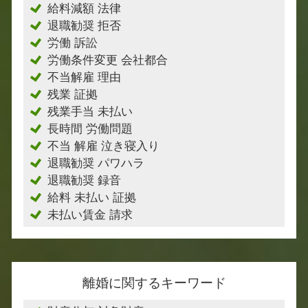
給料減額 法律
退職勧奨 拒否
労働 訴訟
労働条件変更 会社都合
不当解雇 理由
残業 証拠
残業手当 未払い
長時間 労働問題
不当 解雇 泣き寝入り
退職勧奨 パワハラ
退職勧奨 録音
給料 未払い 証拠
未払い賃金 請求
離婚に関するキーワード