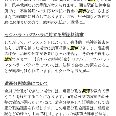
判、民事裁判などの手段が考えられます。 西宮駅前法律事務
所では、不当解雇への対応や未払い賃金の
請求
など、さまざ
まな労働問題に対応しております。西宮、甲子園など阪神沿
線にお住まいの方で、給料の未払い、職場に...
セクハラ・パワハラに対する慰謝料請求
したがって、ハラスメントによって、身体的・精神的被害を
被り、損害を被った場合は損害賠償を
請求
できます。慰謝料
のほか、治療や休業が必要になった場合は、その分の費用も
請求
できます。 【会社への損害賠償】セクハラ・パワハラ・
マタハラ・パタハラについては、法律で会社に対策をとるこ
とが義務付けられています。セクハラは男女雇...
遺産分割協議について
全員で合意ができない場合には、遺産分割を
調停
や裁判で行
うことを検討することになります。 ■遺産分割協議書遺産分
割の協議が調ったときには、遺産分割をした証明書として遺
産分割協議書を作成します。この遺産分割協議書は、相続登
記などの様々な手続で利用します。 西宮駅前法律事務所は、