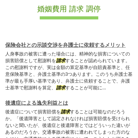
婚姻費用 請求 調停
保険会社との示談交渉を弁護士に依頼するメリット
人身事故の被害に遭った場合には、精神的な損害についての
損害賠償として慰謝料を
請求
することが認められています。
この慰謝料ですが、実は金額の算定基準が自賠責基準と、任
意保険基準と、弁護士基準の3つあります。このうち弁護士基
準が最も手厚い基準であり、弁護士に依頼することで、弁護
士基準で慰謝料を算定、
請求
することが可能に...
後遺症による逸失利益とは
後遺症について損害賠償を
請求
することは可能なのだろう
か。「後遺障害として認定されなければ損害賠償を受けられ
ないと聞いたが、後遺症と後遺障害とではどういった違いが
あるのだろうか。交通事故の被害に遭われてしまった方のな