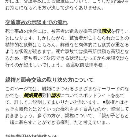
かには、交通事故による後遺症について、こうしたお悩みを
お持ちになられる方が決して少なくありません。
交通事故の示談までの流れ
死亡事故の場合には、被害者の遺族が損害賠償
請求
を行うこ
とになります。しかしながら、被害者が亡くなられたことの
精神的な疲弊はもちろん、葬儀など肉体的にも疲労が重なる
ような状況が続きます。死亡事故では損害賠償額も高額とな
るため、落ち着いて対応できる状況になってから示談交渉を
行うのが望ましいでしょう。 西宮駅前法律事務...
親権と面会交流の取り決め方について
このページでは、離婚にまつわるさまざまなキーワードのな
かでも、
婚姻費用
分担
請求
についてスポットライトをあて
て、詳しくご説明してまいりたいと思います。 ■親権とはそ
もそも親権とはどういった権利をさす言葉なのか、整理して
おきましょう。多くの方が、親権について、「親が子どもと
一緒に暮らすことができる権利」だと考えていま...