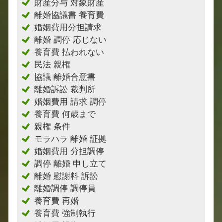
財産分与 対象財産
離婚協議書 養育費
婚姻費用分担請求
離婚 調停 応じない
養育費 払われない
民法 親権
協議 離婚合意書
離婚訴訟 裁判所
婚姻費用 請求 調停
養育費 何歳まで
親権 条件
モラハラ 離婚 証拠
婚姻費用 分担調停
調停 離婚 申し立て
離婚 慰謝料 訴訟
離婚調停 調停員
養育費 再婚
養育費 強制執行