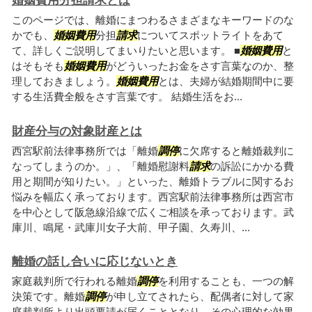
婚姻費用分担請求とは
このページでは、離婚にまつわるさまざまなキーワードのな
かでも、
婚姻費用
分担
請求
についてスポットライトをあて
て、詳しくご説明してまいりたいと思います。 ■
婚姻費用
と
はそもそも
婚姻費用
がどういったお金をさす言葉なのか、整
理しておきましょう。
婚姻費用
とは、夫婦が結婚期間中に要
する生活費全般をさす言葉です。 結婚生活をお...
財産分与の対象財産とは
西宮駅前法律事務所では「離婚
調停
に欠席すると離婚裁判に
なってしまうのか。」、「離婚慰謝料
請求
の訴訟にかかる費
用と期間が知りたい。」といった、離婚トラブルに関するお
悩みを幅広く承っております。西宮駅前法律事務所は西宮市
を中心として阪急線沿線で広くご相談を承っております。武
庫川、鳴尾・武庫川女子大前、甲子園、久寿川、...
離婚の話し合いに応じないとき
家庭裁判所で行われる離婚
調停
を利用することも、一つの解
決策です。離婚
調停
が申し立てされたら、配偶者に対して家
庭裁判所より出頭要請が届くこととなり、その心理的な効果