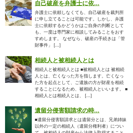
自己破産を弁護士に依...
弁護士に依頼しなくても、自己破産を裁判所
に申し立てることは可能です。しかし、弁護
士に依頼するかどうかはご自身の判断として
も、一度は専門家に相談してみることをおす
すめします。 なぜなら、破産の手続きは「管
財事件」 […]
相続人と被相続人とは
相続人と被相続人とは ■被相続人とは 被相続
人とは、亡くなった方を指します。亡くなっ
た方を起点として、ご遺族の方が財産を相続
することになるため、被相続人といいます。 ■
相続人とは相続人とは、 […]
遺留分侵害額請求の時...
■遺留分侵害額請求とは遺留分とは、兄弟姉妹
以外の一定の相続人（遺留分権利者）につい
て、被相続人の財産から法律上取得すること