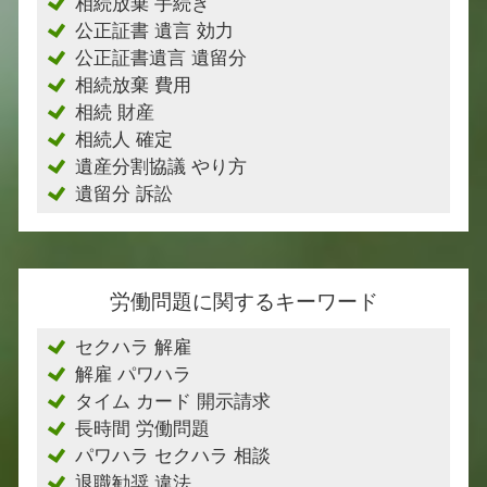
相続放棄 手続き
公正証書 遺言 効力
公正証書遺言 遺留分
相続放棄 費用
相続 財産
相続人 確定
遺産分割協議 やり方
遺留分 訴訟
労働問題に関するキーワード
セクハラ 解雇
解雇 パワハラ
タイム カード 開示請求
長時間 労働問題
パワハラ セクハラ 相談
退職勧奨 違法