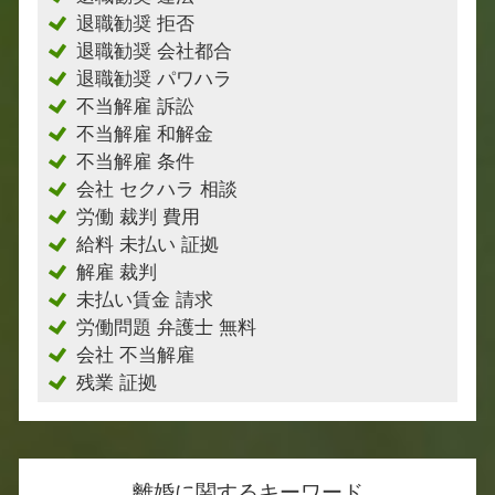
退職勧奨 拒否
退職勧奨 会社都合
退職勧奨 パワハラ
不当解雇 訴訟
不当解雇 和解金
不当解雇 条件
会社 セクハラ 相談
労働 裁判 費用
給料 未払い 証拠
解雇 裁判
未払い賃金 請求
労働問題 弁護士 無料
会社 不当解雇
残業 証拠
離婚に関するキーワード