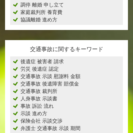
調停 離婚 申し立て
家庭裁判所 養育費
協議離婚 進め方
交通事故に関するキーワード
後遺症 被害者 請求
労災 後遺症 認定
交通事故 示談 慰謝料 金額
交通事故 後遺障害 賠償金
交通事故 裁判所
人身事故 示談書
事故 訴訟 流れ
示談 進め方
保険会社 示談交渉
弁護士 交通事故 示談 期間