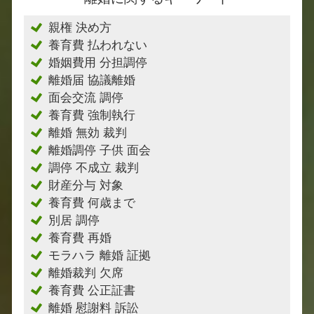
親権 決め方
養育費 払われない
婚姻費用 分担調停
離婚届 協議離婚
面会交流 調停
養育費 強制執行
離婚 無効 裁判
離婚調停 子供 面会
調停 不成立 裁判
財産分与 対象
養育費 何歳まで
別居 調停
養育費 再婚
モラハラ 離婚 証拠
離婚裁判 欠席
養育費 公正証書
離婚 慰謝料 訴訟