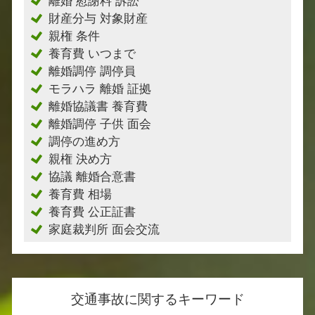
離婚 慰謝料 訴訟
財産分与 対象財産
親権 条件
養育費 いつまで
離婚調停 調停員
モラハラ 離婚 証拠
離婚協議書 養育費
離婚調停 子供 面会
調停の進め方
親権 決め方
協議 離婚合意書
養育費 相場
養育費 公正証書
家庭裁判所 面会交流
交通事故に関するキーワード