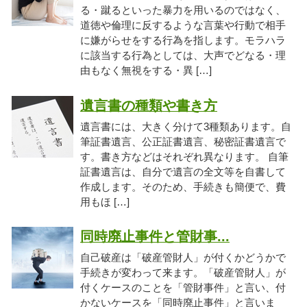
る・蹴るといった暴力を用いるのではなく、
道徳や倫理に反するような言葉や行動で相手
に嫌がらせをする行為を指します。モラハラ
に該当する行為としては、大声でどなる・理
由もなく無視をする・異 […]
遺言書の種類や書き方
遺言書には、大きく分けて3種類あります。自
筆証書遺言、公正証書遺言、秘密証書遺言で
す。書き方などはそれぞれ異なります。 自筆
証書遺言は、自分で遺言の全文等を自書して
作成します。そのため、手続きも簡便で、費
用もほ […]
同時廃止事件と管財事...
自己破産は「破産管財人」が付くかどうかで
手続きが変わって来ます。「破産管財人」が
付くケースのことを「管財事件」と言い、付
かないケースを「同時廃止事件」と言いま