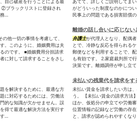
、自己破産を行うことによる最
あてて、詳しくご説明してまい
ト②ブラックリストに登録され
がどういった制度なのかについ
..
民事上の問題である損害賠償の問
離婚の話し合いに応じない
その他一切の事情を考慮して、
弁護士
が代理人となり、配偶者
す。このように、婚姻費用は夫
とで、冷静な反応を得られるケ
るのです。 ■婚姻費用分担請求
郵便などを利用することで、配
者に対して請求することをさし
も有効です。 2.家庭裁判所
決策です。離婚調停が申し立てさ
未払いの残業代を請求をす
題を解決するために、最適な方
未払い賃金を請求したい方は、
題に対応するためには、労働法
う。 【未払い賃金の請求方法
門的な知識が欠かせません。誤
ほか、仮処分の申立てや労働審
を得て最適な解決方法を実行す
位置情報の記録など労働の存在
...
と、請求が認められやすくなりま