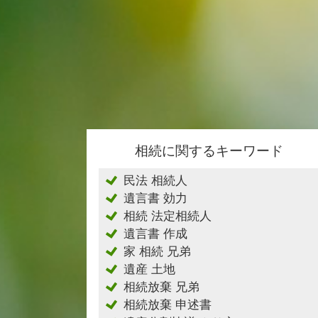
相続に関するキーワード
民法 相続人
遺言書 効力
相続 法定相続人
遺言書 作成
家 相続 兄弟
遺産 土地
相続放棄 兄弟
相続放棄 申述書