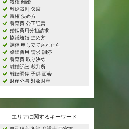
親権 離婚
離婚裁判 欠席
親権 決め方
養育費 公正証書
婚姻費用分担請求
協議離婚 進め方
調停 申し立てされたら
婚姻費用 請求 調停
養育費 取り決め
離婚訴訟 裁判所
離婚調停 子供 面会
財産分与 対象財産
エリアに関するキーワード
自己破産 相談 弁護士 西宮市