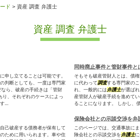
ード
>
資産 調査 弁護士
資産 調査 弁護士
同時廃止事件と管財事件と
に申し立てることは可能です。
そもそも破産管財人とは、債権
の判断としても、一度は専門家
に代わって
調査
する専門家のこ
ぜなら、破産の手続きは「管財
れ、一般的には
弁護士
が選ばれ
あり、それぞれのケースによっ
産管財人が破産手続を進めてい
..
ることになります。 しかし、債務
保険会社との示談交渉を弁
自己破産する債務者が保有して
このページでは、交通事故にま
のために用いられます。車や住
険会社との示談交渉を
弁護士
に