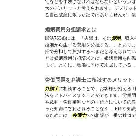
宅などを手放さなければならないという点は
大のデメリットと考えられます。 デメリッ
る自己破産に限った話ではありませんが、債務.
婚姻費用分担請求とは
民法760条には、「夫婦は、その
資産
、収入
婚姻から生ずる費用を分担する。」とありま
婦で分担して負担するべきだと考えられてい
とは婚姻費用分担請求とは、婚姻費用を配偶
ます。とくに、離婚に向けて別居している...
労働問題を弁護士に相談するメリット
弁護士
に相談することで、お客様が抱える問
法をアドバイスすることができます。労働問
や裁判・労働審判などの手続きについての専
った知識に惑わされることなく、正確な知識
るためには、
弁護士
への相談が一番の近道です