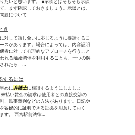
りたいと思います。 ■示談とはそもそも示談
て、まず確認しておきましょう。示談とは、
題について...
とき
に対して話し合いに応じるように要請するこ
ースがあります。場合によっては、内容証明
偶者に対して心理的なアプローチを行うこと
で行われる離婚調停を利用することも、一つの解
れたら、...
るするには
早めに
弁護士
に相談するようにしましょ
】未払い賃金の請求は使用者との直接交渉の
判、民事裁判などの方法があります。日記や
を客観的に証明できる証拠を用意しておく
す。 西宮駅前法律...