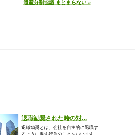
遺産分割協議 まとまらない »
退職勧奨された時の対...
退職勧奨とは、会社を自主的に退職す
るように促す行為のことをいいます。