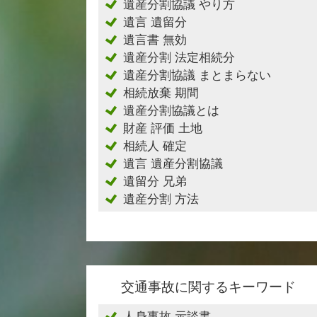
遺産分割協議 やり方
遺言 遺留分
遺言書 無効
遺産分割 法定相続分
遺産分割協議 まとまらない
相続放棄 期間
遺産分割協議とは
財産 評価 土地
相続人 確定
遺言 遺産分割協議
遺留分 兄弟
遺産分割 方法
交通事故に関するキーワード
人身事故 示談書