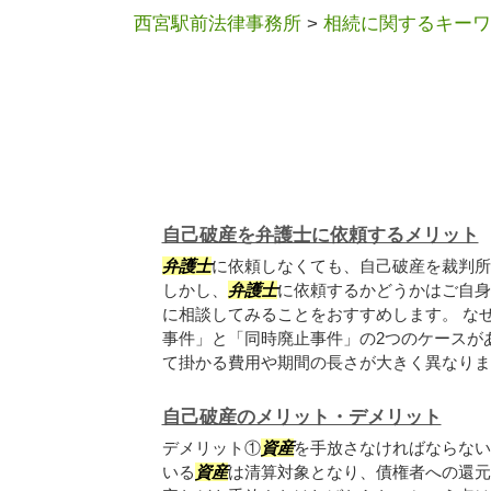
西宮駅前法律事務所
>
相続に関するキーワ
自己破産を弁護士に依頼するメリット
弁護士
に依頼しなくても、自己破産を裁判所
しかし、
弁護士
に依頼するかどうかはご自身
に相談してみることをおすすめします。 な
事件」と「同時廃止事件」の2つのケースが
て掛かる費用や期間の長さが大きく異なります.
自己破産のメリット・デメリット
デメリット①
資産
を手放さなければならない
いる
資産
は清算対象となり、債権者への還元