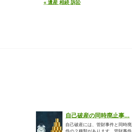
« 遺産 相続 訴訟
自己破産の同時廃止事...
自己破産には、管財事件と同時廃
件の２種類があります。管財事件