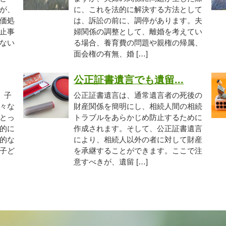
が、
に、これを法的に解決する方法として
価処
は、訴訟の前に、調停があります。夫
止事
婦関係の調整として、離婚を考えてい
ない
る場合、養育費の問題や親権の帰属、
面会権の有無、婚 […]
公正証書遺言でも遺留...
、子
公正証書遺言は、通常遺言者の死後の
々な
財産関係を簡明にし、相続人間の相続
とっ
トラブルをあらかじめ防止するために
的に
作成されます。そして、公正証書遺言
的な
により、相続人以外の者に対して財産
子ど
を承継することができます。ここで注
意すべきが、遺留 […]