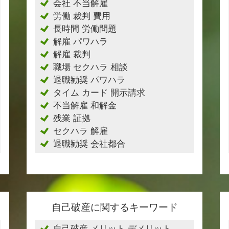
会社 不当解雇
労働 裁判 費用
長時間 労働問題
解雇 パワハラ
解雇 裁判
職場 セクハラ 相談
退職勧奨 パワハラ
タイム カード 開示請求
不当解雇 和解金
残業 証拠
セクハラ 解雇
退職勧奨 会社都合
自己破産に関するキーワード
自己破産 メリット デメリット