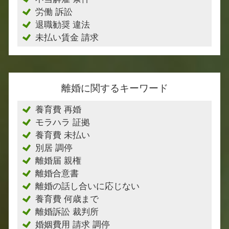
労働 訴訟
退職勧奨 違法
未払い賃金 請求
離婚に関するキーワード
養育費 再婚
モラハラ 証拠
養育費 未払い
別居 調停
離婚届 親権
離婚合意書
離婚の話し合いに応じない
養育費 何歳まで
離婚訴訟 裁判所
婚姻費用 請求 調停