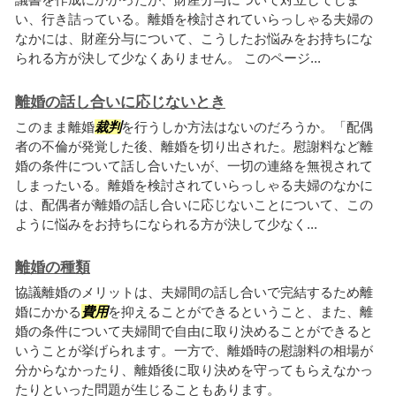
い、行き詰っている。離婚を検討されていらっしゃる夫婦の
なかには、財産分与について、こうしたお悩みをお持ちにな
られる方が決して少なくありません。 このページ...
離婚の話し合いに応じないとき
このまま離婚
裁判
を行うしか方法はないのだろうか。「配偶
者の不倫が発覚した後、離婚を切り出された。慰謝料など離
婚の条件について話し合いたいが、一切の連絡を無視されて
しまったいる。離婚を検討されていらっしゃる夫婦のなかに
は、配偶者が離婚の話し合いに応じないことについて、この
ように悩みをお持ちになられる方が決して少なく...
離婚の種類
協議離婚のメリットは、夫婦間の話し合いで完結するため離
婚にかかる
費用
を抑えることができるということ、また、離
婚の条件について夫婦間で自由に取り決めることができると
いうことが挙げられます。一方で、離婚時の慰謝料の相場が
分からなかったり、離婚後に取り決めを守ってもらえなかっ
たりといった問題が生じることもあります。