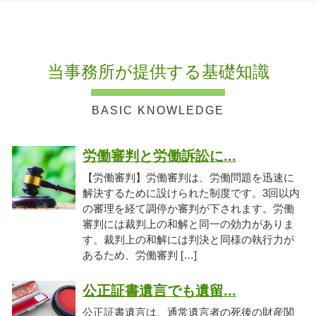
当事務所が提供する基礎知識
労働審判と労働訴訟に...
【労働審判】労働審判は、労働問題を迅速に
解決するために設けられた制度です。3回以内
の審理を経て調停か審判が下されます。労働
審判には裁判上の和解と同一の効力がありま
す。裁判上の和解には判決と同様の執行力が
あるため、労働審判 […]
公正証書遺言でも遺留...
公正証書遺言は、通常遺言者の死後の財産関