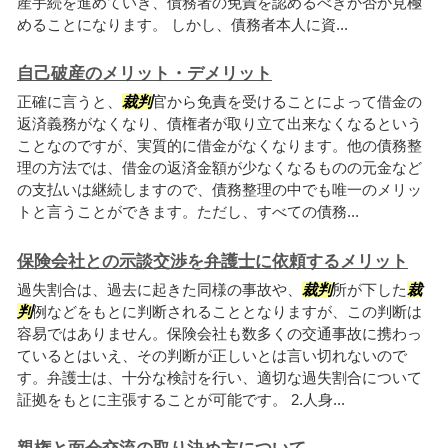
産手続を進めていき、債務者の免責を認めるべきか否か見極
めることになります。 しかし、債務者本人に資...
自己破産のメリット・デメリット
正確に言うと、
裁判
官から免責を受けることによって借金の
返済義務がなくなり、債権者が取り立て出来なくなるという
ことなのですが、実質的に借金がなくなります。他の債務整
理の方法では、借金の返済金額が少なくなるものの元金など
の支払いは継続しますので、債務整理の中でも唯一のメリッ
トと言うことができます。ただし、すべての債務...
保険会社との示談交渉を弁護士に依頼するメリット
過失割合は、過去に起きた同様の事故や、
裁判
所が下した
裁
判
例などをもとに判断されることとなりますが、この判断は
容易ではありません。保険会社も数多くの交通事故に携わっ
ているとはいえ、その判断が正しいとは言い切れないので
す。弁護士は、十分な検討を行い、適切な過失割合について
証拠をもとに主張することが可能です。 2.人身...