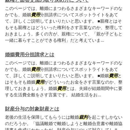
親権と面会交流の取り決め方について
このページでは、離婚にまつわるさまざまなキーワードのな
かでも、婚姻
費用
分担請求についてスポットライトをあて
て、詳しくご説明してまいりたいと思います。 ■親権とはそ
もそも親権とはどういった権利をさす言葉なのか、整理して
おきましょう。多くの方が、親権について、「親が子どもと
一緒に暮らすことができる権利」だと考えていま...
婚姻費用分担請求とは
このページでは、離婚にまつわるさまざまなキーワードのな
かでも、婚姻
費用
分担請求についてスポットライトをあて
て、詳しくご説明してまいりたいと思います。 ■婚姻
費用
と
はそもそも婚姻
費用
がどういったお金をさす言葉なのか、整
理しておきましょう。婚姻
費用
とは、夫婦が結婚期間中に要
する生活費全般をさす言葉です。 結婚生活をお...
財産分与の対象財産とは
老後の生活を保障してもらうには離婚
裁判
を起こすしかない
のだろうか。「協議離婚で離婚しようと離婚合意書や離婚協
議書を作成にかかったが、財産分与について対立してしま