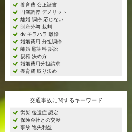
養育費 公正証書
円満調停 デメリット
離婚 調停 応じない
財産分与 裁判
dv モラハラ 離婚
婚姻費用 分担調停
離婚 慰謝料 訴訟
親権 決め方
婚姻費用分担請求
養育費 取り決め
交通事故に関するキーワード
労災 後遺症 認定
保険会社との交渉
事故 逸失利益