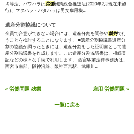
均等法、パワハラは
労働
施策総合推進法(2020年2月現在未施
行)、マタハラ・パタハラは男女雇用機...
遺産分割協議について
全員で合意ができない場合には、遺産分割を調停や
裁判
で行
うことを検討することになります。 ■遺産分割協議書遺産分
割の協議が調ったときには、遺産分割をした証明書として遺
産分割協議書を作成します。この遺産分割協議書は、相続登
記などの様々な手続で利用します。 西宮駅前法律事務所は、
西宮市南部、阪神沿線、阪神西宮駅、武庫川...
« 労働問題 残業
雇用 労働問題 »
一覧に戻る