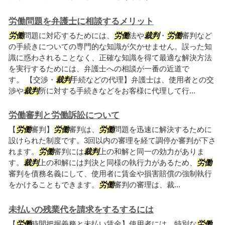
労働問題を弁護士に相談するメリット
労働
問題に対応するためには、
労働
法や
裁判
・
労働
審判など
の手続きについての専門的な知識が欠かせません。誤った知
識に惑わされることなく、正確な知識を得て最適な解決方法
を実行するためには、弁護士への相談が一番の近道で
す。 【交渉・
裁判
手続などの代理】弁護士は、使用者との交
渉や
裁判
所に対する手続きなどをお客様に代理して行...
労働審判と労働訴訟について
【
労働
審判】
労働
審判は、
労働
問題を迅速に解決するために
設けられた制度です。3回以内の審理を経て調停か審判が下さ
れます。
労働
審判には
裁判
上の和解と同一の効力がありま
す。
裁判
上の和解には判決と同様の執行力があるため、
労働
審判を債務名義にして、使用者に賃金や損害賠償の強制執行
をかけることもできます。
労働
審判の審理は、裁...
未払いの残業代を請求をするするには
【
労働
時間把握義務と未払い賃金】使用者には、特別な
労働