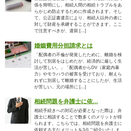
係を簡明にし、相続人間の相続トラブルをあ
らかじめ防止するために作成されます。そし
て、公正証書遺言により、相続人以外の者に
対して財産を承継することができます。ここ
で注意すべきが、遺留 […]
婚姻費用分担請求とは
「配偶者の不倫が発覚したために、離婚を検
討して別居をはじめたが、経済的に厳しく生
活が苦しい。」「配偶者からDV（家庭内暴
力）やモラハラの被害を受けており、耐えら
れずに別居して離婚することにしたが、生活
が苦しい。元の場所に […]
相続問題を弁護士に依...
相続手続きへの対応が必要となった際は、弁
護士に相談することで数多くのメリットが得
られます。こちらでは、相続問題を弁護士に
依頼する主なメリットを3点ご紹介いたしま