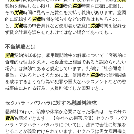
契約を締結しない限り、
労働
者の
労働
時間を正確に把握し、
その
労働
時間に見合った賃金を支払う義務があります。意図
的に記録する
労働
時間を減らすなどの行為はもちろんのこ
と、
労働
者の申告漏れなど使用者が故意に
労働
時間を記録せ
ず賃金計算を誤らせたわけではない場合であっても...
不当解雇とは
労働
契約法16条は、雇用期間途中の解雇について「客観的に
合理的な理由を欠き、社会通念上相当であると認められない
場合」は無効であると規定しています。判例は「社会通念上
相当」であるといえるためには、使用者と
労働
者の信頼関係
を破壊するような行為や犯罪や重大なハラスメントなどの懲
戒事由にあたる行為、人員削減でしか回避でき...
セクハラ・パワハラに対する慰謝料請求
慰謝料のほか、治療や休業が必要になった場合は、その分の
費用
も請求できます。 【会社への損害賠償】セクハラ・パワ
ハラ・マタハラ・パタハラについては、法律で会社に対策を
とることが義務付けられています。セクハラは男女雇用機会