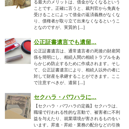
る最大のメリットは、借金がなくなるという
ことです。正確に言うと、裁判官から免責を
受けることによって借金の返済義務がなくな
り、債権者が取り立て出来なくなるというこ
となのですが、実質的 […]
公正証書遺言でも遺留...
公正証書遺言は、通常遺言者の死後の財産関
係を簡明にし、相続人間の相続トラブルをあ
らかじめ防止するために作成されます。そし
て、公正証書遺言により、相続人以外の者に
対して財産を承継することができます。ここ
で注意すべきが、遺留 […]
セクハラ・パワハラに...
【セクハラ・パワハラの定義】セクハラは、
職場で行われる性的な言動で、被害者に不利
益を与えたり、就業環境が害されるものをい
います。昇進・昇給・業務の配分などの引換