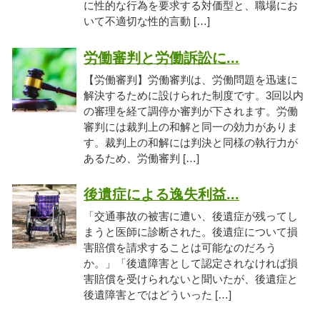
に性的な行為を要求する対価型と、職場にお
いて不適切な性的言動 […]
労働審判と労働訴訟に...
【労働審判】労働審判は、労働問題を迅速に
解決するために設けられた制度です。3回以内
の審理を経て調停か審判が下されます。労働
審判には裁判上の和解と同一の効力がありま
す。裁判上の和解には判決と同様の執行力が
あるため、労働審判 […]
後遺症による逸失利益...
「交通事故の被害に遭い、後遺症が残ってし
まうと医師に診断された。後遺症について損
害賠償を請求することは可能なのだろう
か。」「後遺障害として認定されなければ損
害賠償を受けられないと聞いたが、後遺症と
後遺障害とではどういった […]