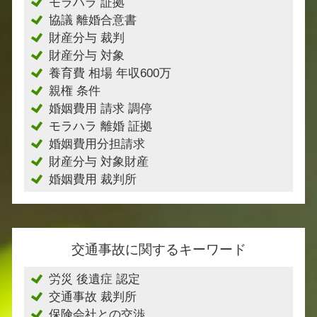
モラハラ 証拠
協議 離婚合意書
財産分与 裁判
財産分与 対象
養育費 相場 年収600万
親権 条件
婚姻費用 請求 調停
モラハラ 離婚 証拠
婚姻費用分担請求
財産分与 対象財産
婚姻費用 裁判所
交通事故に関するキーワード
労災 後遺症 認定
交通事故 裁判所
保険会社との交渉