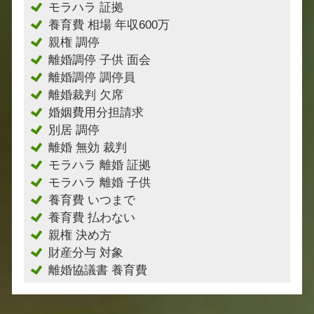
モラハラ 証拠
養育費 相場 年収600万
親権 調停
離婚調停 子供 面会
離婚調停 調停員
離婚裁判 欠席
婚姻費用分担請求
別居 調停
離婚 無効 裁判
モラハラ 離婚 証拠
モラハラ 離婚 子供
養育費 いつまで
養育費 払わない
親権 決め方
財産分与 対象
離婚協議書 養育費