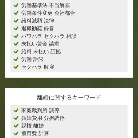
労働基準法 不当解雇
労働条件変更 会社都合
給料減額 法律
退職勧奨 録音
パワハラ セクハラ 相談
未払い賃金 請求
給料 未払い 証拠
労働 訴訟
セクハラ 解雇
離婚に関するキーワード
家庭裁判所 調停
婚姻費用 分担調停
親権 離婚
養育費 計算