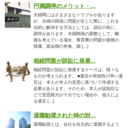
円満調停のメリット・...
夫婦間にはさまざまなトラブルがあります
が、夫婦の関係に問題が生じた際に、これを
法的に解決する方法としては、訴訟の前に、
調停があります。夫婦関係の調整として、離
婚を考えている場合、養育費の問題や親権の
帰属、面会権の有無、婚 […]
相続問題が訴訟に発展...
相続問題が訴訟に発展するケースは、様々な
ものが考えられます。 ■遺言の有効性の争い遺
言は、本人が本人の意思に基づいて作成する
必要があります。そのため、本人が認知症な
どで意思能力が十分でない場合や、他人によ
る遺言 […]
退職勧奨された時の対...
退職勧奨とは、会社を自主的に退職するよう