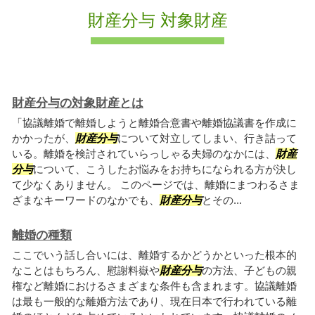
財産分与 対象財産
財産分与の対象財産とは
「協議離婚で離婚しようと離婚合意書や離婚協議書を作成に
かかったが、
財産分与
について対立してしまい、行き詰って
いる。離婚を検討されていらっしゃる夫婦のなかには、
財産
分与
について、こうしたお悩みをお持ちになられる方が決し
て少なくありません。 このページでは、離婚にまつわるさま
ざまなキーワードのなかでも、
財産分与
とその...
離婚の種類
ここでいう話し合いには、離婚するかどうかといった根本的
なことはもちろん、慰謝料嶽や
財産分与
の方法、子どもの親
権など離婚におけるさまざまな条件も含まれます。協議離婚
は最も一般的な離婚方法であり、現在日本で行われている離