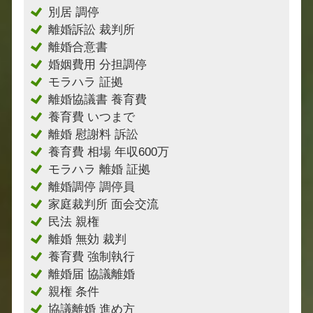
別居 調停
離婚訴訟 裁判所
離婚合意書
婚姻費用 分担調停
モラハラ 証拠
離婚協議書 養育費
養育費 いつまで
離婚 慰謝料 訴訟
養育費 相場 年収600万
モラハラ 離婚 証拠
離婚調停 調停員
家庭裁判所 面会交流
民法 親権
離婚 無効 裁判
養育費 強制執行
離婚届 協議離婚
親権 条件
協議離婚 進め方