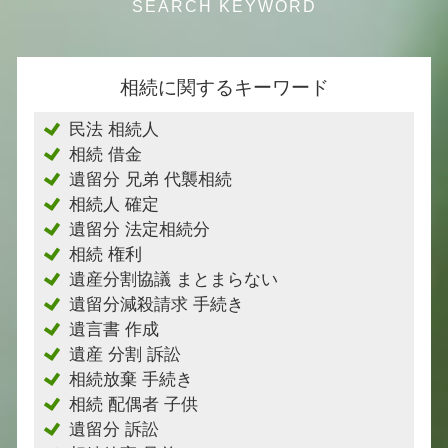
相続に関するキーワード
民法 相続人
相続 借金
遺留分 兄弟 代襲相続
相続人 確定
遺留分 法定相続分
相続 権利
遺産分割協議 まとまらない
遺留分減殺請求 手続き
遺言書 作成
遺産 分割 訴訟
相続放棄 手続き
相続 配偶者 子供
遺留分 訴訟