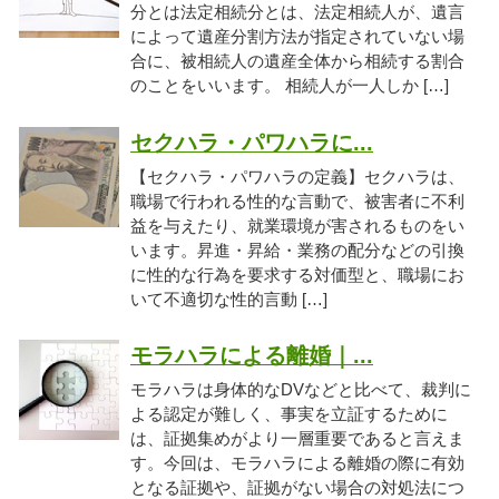
分とは法定相続分とは、法定相続人が、遺言
によって遺産分割方法が指定されていない場
合に、被相続人の遺産全体から相続する割合
のことをいいます。 相続人が一人しか […]
セクハラ・パワハラに...
【セクハラ・パワハラの定義】セクハラは、
職場で行われる性的な言動で、被害者に不利
益を与えたり、就業環境が害されるものをい
います。昇進・昇給・業務の配分などの引換
に性的な行為を要求する対価型と、職場にお
いて不適切な性的言動 […]
モラハラによる離婚｜...
モラハラは身体的なDVなどと比べて、裁判に
よる認定が難しく、事実を立証するために
は、証拠集めがより一層重要であると言えま
す。今回は、モラハラによる離婚の際に有効
となる証拠や、証拠がない場合の対処法につ