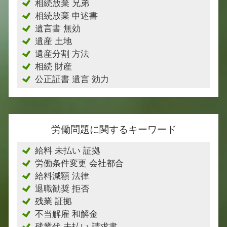
相続放棄 兄弟
相続放棄 申述書
遺言書 無効
遺産 土地
遺産分割 方法
相続 財産
公正証書 遺言 効力
労働問題に関するキーワード
給料 未払い 証拠
労働条件変更 会社都合
給料減額 法律
退職勧奨 拒否
残業 証拠
不当解雇 和解金
残業代 未払い 請求書