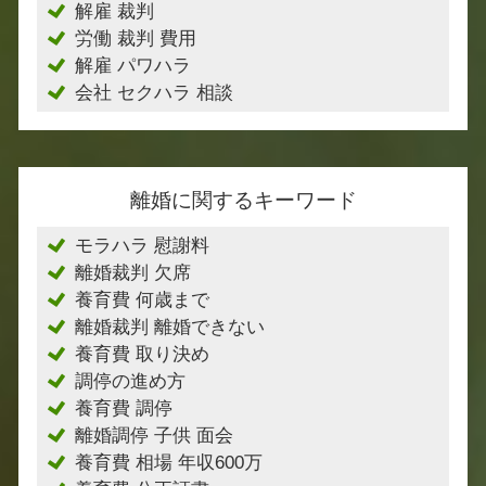
解雇 裁判
労働 裁判 費用
解雇 パワハラ
会社 セクハラ 相談
離婚に関するキーワード
モラハラ 慰謝料
離婚裁判 欠席
養育費 何歳まで
離婚裁判 離婚できない
養育費 取り決め
調停の進め方
養育費 調停
離婚調停 子供 面会
養育費 相場 年収600万