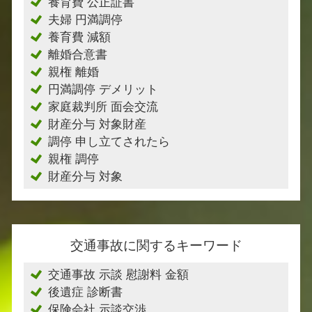
養育費 公正証書
夫婦 円満調停
養育費 減額
離婚合意書
親権 離婚
円満調停 デメリット
家庭裁判所 面会交流
財産分与 対象財産
調停 申し立てされたら
親権 調停
財産分与 対象
交通事故に関するキーワード
交通事故 示談 慰謝料 金額
後遺症 診断書
保険会社 示談交渉