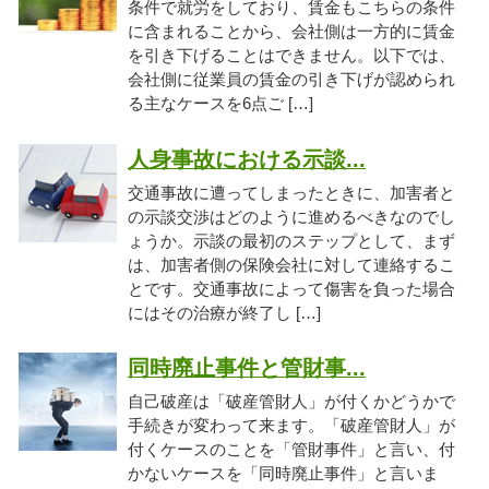
条件で就労をしており、賃金もこちらの条件
に含まれることから、会社側は一方的に賃金
を引き下げることはできません。以下では、
会社側に従業員の賃金の引き下げが認められ
る主なケースを6点ご […]
人身事故における示談...
交通事故に遭ってしまったときに、加害者と
の示談交渉はどのように進めるべきなのでし
ょうか。示談の最初のステップとして、まず
は、加害者側の保険会社に対して連絡するこ
とです。交通事故によって傷害を負った場合
にはその治療が終了し […]
同時廃止事件と管財事...
自己破産は「破産管財人」が付くかどうかで
手続きが変わって来ます。「破産管財人」が
付くケースのことを「管財事件」と言い、付
かないケースを「同時廃止事件」と言いま