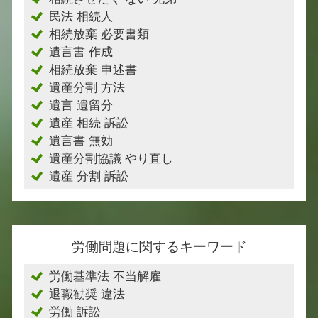
民法 相続人
相続放棄 必要書類
遺言書 作成
相続放棄 申述書
遺産分割 方法
遺言 遺留分
遺産 相続 訴訟
遺言書 無効
遺産分割協議 やり直し
遺産 分割 訴訟
労働問題に関するキーワード
労働基準法 不当解雇
退職勧奨 違法
労働 訴訟