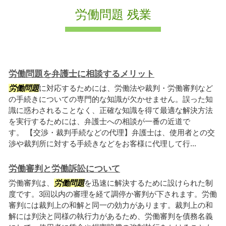
労働問題 残業
労働問題を弁護士に相談するメリット
労働問題
に対応するためには、労働法や裁判・労働審判など
の手続きについての専門的な知識が欠かせません。誤った知
識に惑わされることなく、正確な知識を得て最適な解決方法
を実行するためには、弁護士への相談が一番の近道で
す。 【交渉・裁判手続などの代理】弁護士は、使用者との交
渉や裁判所に対する手続きなどをお客様に代理して行...
労働審判と労働訴訟について
労働審判は、
労働問題
を迅速に解決するために設けられた制
度です。3回以内の審理を経て調停か審判が下されます。労働
審判には裁判上の和解と同一の効力があります。裁判上の和
解には判決と同様の執行力があるため、労働審判を債務名義