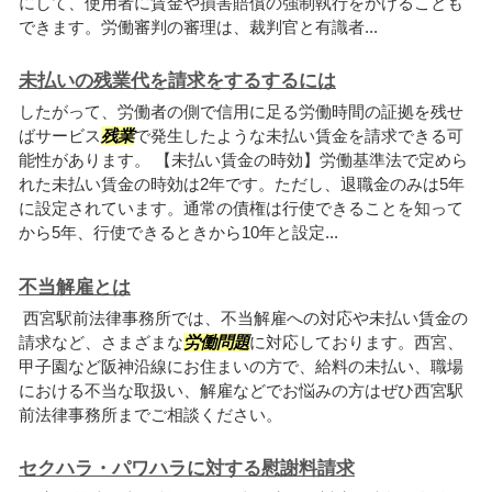
にして、使用者に賃金や損害賠償の強制執行をかけることも
できます。労働審判の審理は、裁判官と有識者...
未払いの残業代を請求をするするには
したがって、労働者の側で信用に足る労働時間の証拠を残せ
ばサービス
残業
で発生したような未払い賃金を請求できる可
能性があります。 【未払い賃金の時効】労働基準法で定めら
れた未払い賃金の時効は2年です。ただし、退職金のみは5年
に設定されています。通常の債権は行使できることを知って
から5年、行使できるときから10年と設定...
不当解雇とは
西宮駅前法律事務所では、不当解雇への対応や未払い賃金の
請求など、さまざまな
労働問題
に対応しております。西宮、
甲子園など阪神沿線にお住まいの方で、給料の未払い、職場
における不当な取扱い、解雇などでお悩みの方はぜひ西宮駅
前法律事務所までご相談ください。
セクハラ・パワハラに対する慰謝料請求