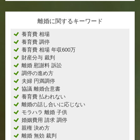
離婚に関するキーワード
養育費 相場
養育費 調停
養育費 相場 年収600万
財産分与 裁判
離婚 慰謝料 訴訟
調停の進め方
夫婦 円満調停
協議 離婚合意書
養育費 払われない
離婚の話し合いに応じない
モラハラ 離婚 子供
婚姻費用 請求 調停
親権 決め方
離婚 無効 裁判